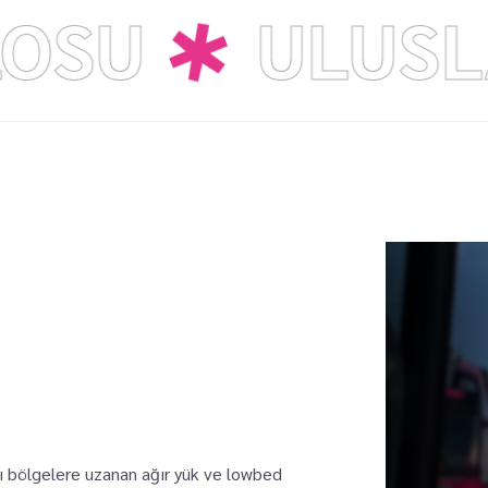
FILOSU
ULU
lı bölgelere uzanan ağır yük ve lowbed