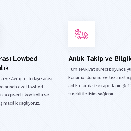
arası Lowbed
Anlık Takip ve Bilgi
lık
Tüm sevkiyat süreci boyunca y
konumu, durumu ve teslimat aş
pa ve Avrupa–Türkiye arası
anlık olarak size raporlanır. Şef
malarında özel lowbed
sürekli iletişim sağlanır.
zla güvenli, kontrollü ve
ımacılık sağlıyoruz.