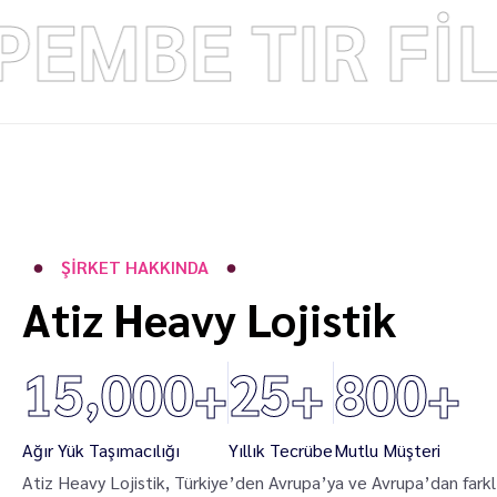
PEMBE TIR 
ŞIRKET HAKKINDA
Atiz Heavy Lojistik
,
1
5
0
0
0
2
5
8
0
0
+
+
+
Ağır Yük Taşımacılığı
Yıllık Tecrübe
Mutlu Müşteri
Atiz Heavy Lojistik, Türkiye’den Avrupa’ya ve Avrupa’dan fark